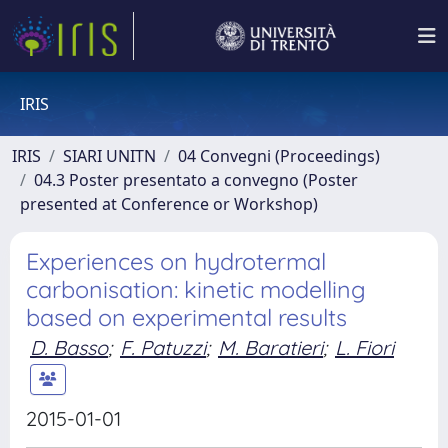
IRIS
IRIS
SIARI UNITN
04 Convegni (Proceedings)
04.3 Poster presentato a convegno (Poster
presented at Conference or Workshop)
Experiences on hydrotermal
carbonisation: kinetic modelling
based on experimental results
D. Basso
;
F. Patuzzi
;
M. Baratieri
;
L. Fiori
2015-01-01