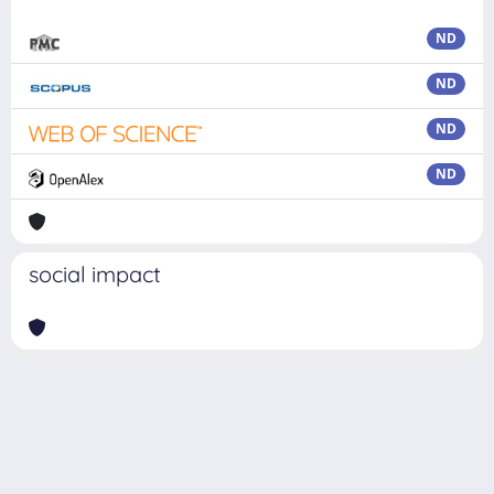
ND
ND
ND
ND
social impact
Powered by
IRIS
-
about IRIS
-
Utilizzo dei cookie
Copyright © 2026