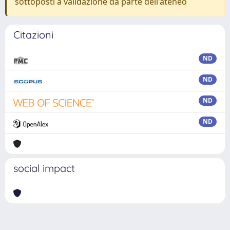
sottoposti a validazione da parte dell'ateneo
Citazioni
ND
ND
ND
ND
social impact