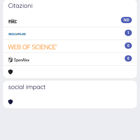
Citazioni
ND
1
0
0
social impact
Powered by
IRIS
-
about IRIS
-