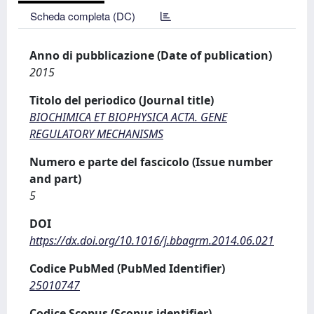
Scheda completa (DC)
Anno di pubblicazione (Date of publication)
2015
Titolo del periodico (Journal title)
BIOCHIMICA ET BIOPHYSICA ACTA. GENE
REGULATORY MECHANISMS
Numero e parte del fascicolo (Issue number
and part)
5
DOI
https://dx.doi.org/10.1016/j.bbagrm.2014.06.021
Codice PubMed (PubMed Identifier)
25010747
Codice Scopus (Scopus identifier)