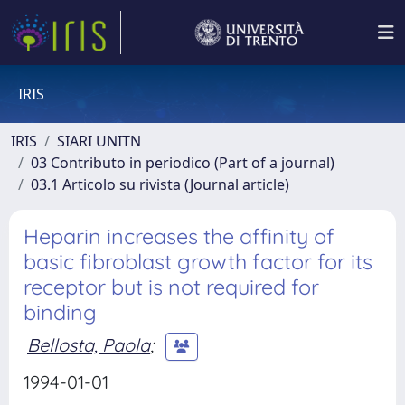
IRIS
IRIS
SIARI UNITN
03 Contributo in periodico (Part of a journal)
03.1 Articolo su rivista (Journal article)
Heparin increases the affinity of
basic fibroblast growth factor for its
receptor but is not required for
binding
Bellosta, Paola
;
1994-01-01