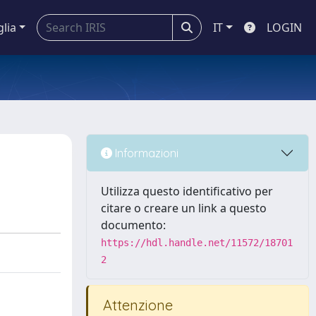
glia
IT
LOGIN
Informazioni
Utilizza questo identificativo per
citare o creare un link a questo
documento:
https://hdl.handle.net/11572/18701
2
Attenzione