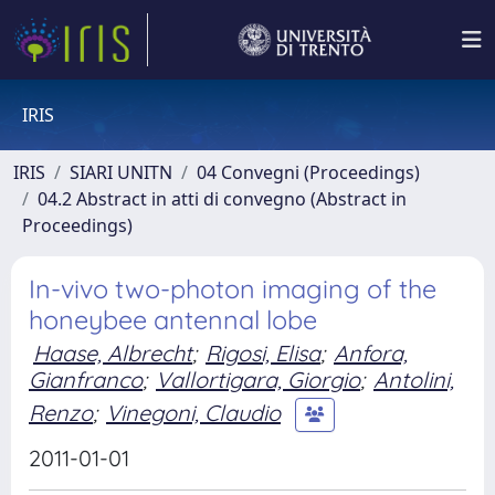
IRIS
IRIS
SIARI UNITN
04 Convegni (Proceedings)
04.2 Abstract in atti di convegno (Abstract in
Proceedings)
In-vivo two-photon imaging of the
honeybee antennal lobe
Haase, Albrecht
;
Rigosi, Elisa
;
Anfora,
Gianfranco
;
Vallortigara, Giorgio
;
Antolini,
Renzo
;
Vinegoni, Claudio
2011-01-01