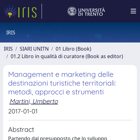
IRIS
IRIS
SIARI UNITN
01 Libro (Book)
01.2 Libro in qualità di curatore (Book as editor)
Management e marketing delle
destinazioni turistiche territoriali:
metodi, approcci e strumenti
Martini, Umberto
2017-01-01
Abstract
Partendo dal presupposto che lo sviluppo