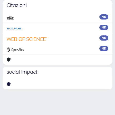
Citazioni
ND
ND
ND
ND
social impact
Powered by
IRIS
-
about IRIS
-