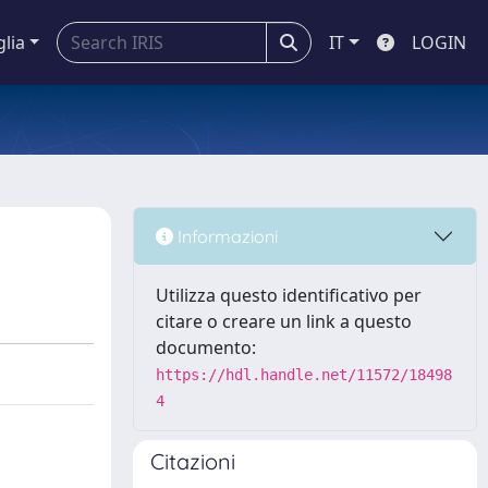
glia
IT
LOGIN
Informazioni
Utilizza questo identificativo per
citare o creare un link a questo
documento:
https://hdl.handle.net/11572/18498
4
Citazioni