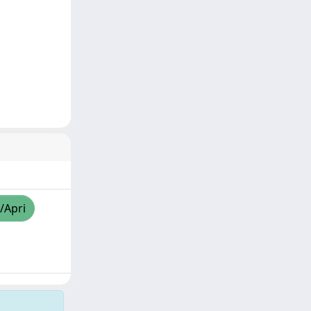
/Apri