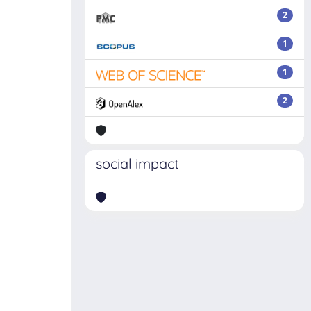
2
1
1
2
social impact