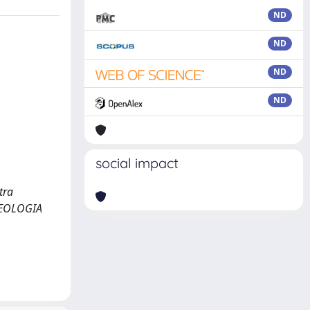
ND
ND
ND
ND
social impact
tra
CHEOLOGIA