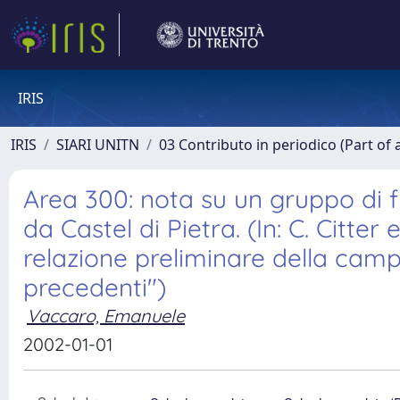
IRIS
IRIS
SIARI UNITN
03 Contributo in periodico (Part of 
Area 300: nota su un gruppo di f
da Castel di Pietra. (In: C. Citter
relazione preliminare della camp
precedenti")
Vaccaro, Emanuele
2002-01-01