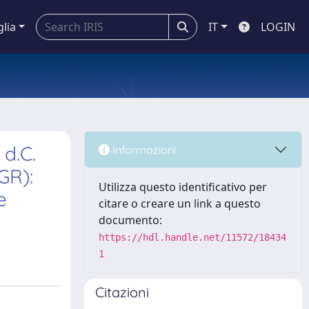
glia
IT
LOGIN
 d.C.
Informazioni
-GR):
Utilizza questo identificativo per
e
citare o creare un link a questo
documento:
https://hdl.handle.net/11572/18434
1
Citazioni