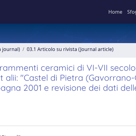
Home
Sfo
a journal)
03.1 Articolo su rivista (Journal article)
rammenti ceramici di VI-VII secolo
 et alii: "Castel di Pietra (Gavorrano
agna 2001 e revisione dei dati dell