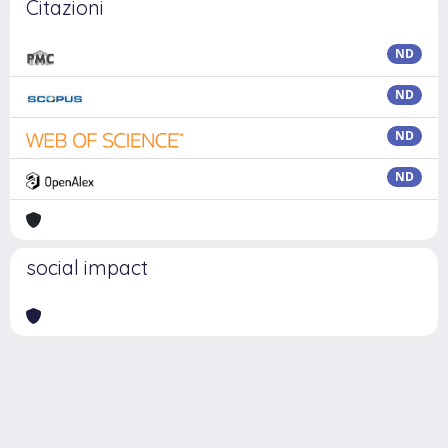
Citazioni
ND
ND
ND
ND
social impact
Powered by
IRIS
-
about IRIS
-