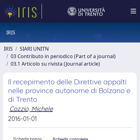
IRIS
IRIS
SIARI UNITN
03 Contributo in periodico (Part of a journal)
03.1 Articolo su rivista (Journal article)
Il recepimento delle Direttive appalti
nelle province autonome di Bolzano e
di Trento
Cozzio, Michele
2016-01-01
Scheda breve
Scheda completa