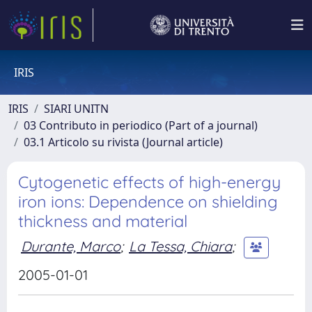
IRIS
IRIS
SIARI UNITN
03 Contributo in periodico (Part of a journal)
03.1 Articolo su rivista (Journal article)
Cytogenetic effects of high-energy
iron ions: Dependence on shielding
thickness and material
Durante, Marco
;
La Tessa, Chiara
;
2005-01-01