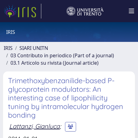
IRIS
IRIS
SIARI UNITN
03 Contributo in periodico (Part of a journal)
03.1 Articolo su rivista (Journal article)
Trimethoxybenzanilide-based P-
glycoprotein modulators: An
interesting case of lipophilicity
tuning by intramolecular hydrogen
bonding
Lattanzi, Gianluca
;