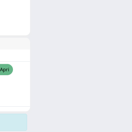
/Apri