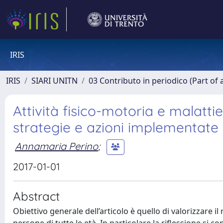
IRIS
IRIS
SIARI UNITN
03 Contributo in periodico (Part of 
Attività fisico-motoria e malatti
strategie e azioni implementate i
Annamaria Perino
;
2017-01-01
Abstract
Obiettivo generale dell’articolo è quello di valorizzare il