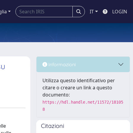
glia
IT
LOGIN
su
Informazioni
Utilizza questo identificativo per
citare o creare un link a questo
documento:
https://hdl.handle.net/11572/18105
8
Citazioni
lle