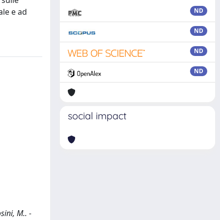
 sulle
ale e ad
ND
ND
ND
ND
social impact
ini, M.. -