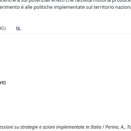
oncentrerà sui potenziali effetti che l’attività motoria produce
erimento è alle politiche implementate sul territorio nazion
DC)
rt)
ssioni su strategie e azioni implementate in Italia / Perino, A., Tos