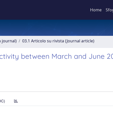
Home
Sfo
a journal)
03.1 Articolo su rivista (Journal article)
tivity between March and June 20
DC)