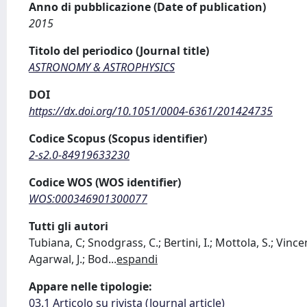
Anno di pubblicazione (Date of publication)
2015
Titolo del periodico (Journal title)
ASTRONOMY & ASTROPHYSICS
DOI
https://dx.doi.org/10.1051/0004-6361/201424735
Codice Scopus (Scopus identifier)
2-s2.0-84919633230
Codice WOS (WOS identifier)
WOS:000346901300077
Tutti gli autori
Tubiana, C; Snodgrass, C.; Bertini, I.; Mottola, S.; Vincent
Agarwal, J.; Bod
...
espandi
Appare nelle tipologie:
03.1 Articolo su rivista (Journal article)