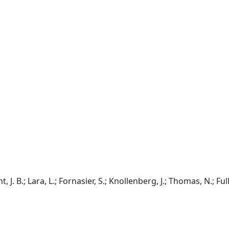
, J. B.; Lara, L.; Fornasier, S.; Knollenberg, J.; Thomas, N.; Ful