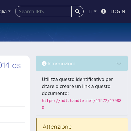
glia
IT
LOGIN
14 as
Informazioni
Utilizza questo identificativo per
citare o creare un link a questo
documento:
https://hdl.handle.net/11572/17988
0
Attenzione