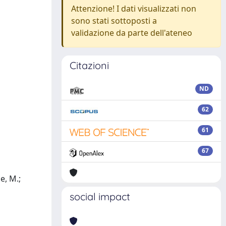
Attenzione! I dati visualizzati non
sono stati sottoposti a
validazione da parte dell'ateneo
Citazioni
ND
62
61
67
le, M.;
social impact