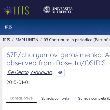
IRIS
IRIS
SIARI UNITN
03 Contributo in periodico (Part of 
67P/churyumov-gerasimenko: Ac
observed from Rosetta/OSIRIS
De Cecco, Mariolino
;
2015-01-01
Scheda breve
Scheda completa
Scheda completa (