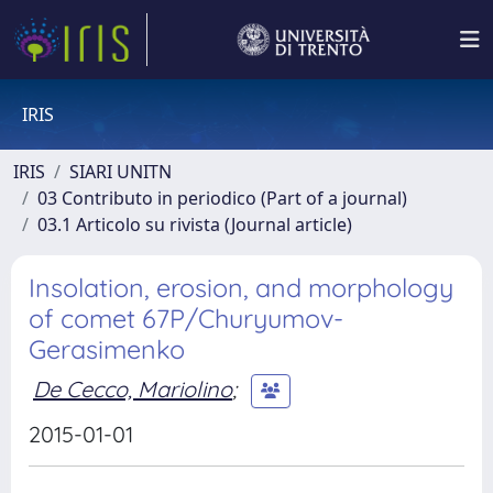
IRIS
IRIS
SIARI UNITN
03 Contributo in periodico (Part of a journal)
03.1 Articolo su rivista (Journal article)
Insolation, erosion, and morphology
of comet 67P/Churyumov-
Gerasimenko
De Cecco, Mariolino
;
2015-01-01