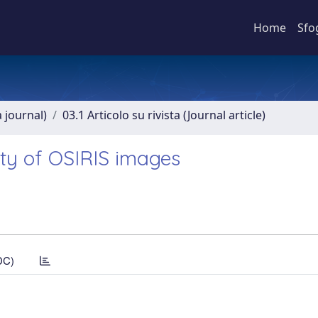
Home
Sfo
a journal)
03.1 Articolo su rivista (Journal article)
ity of OSIRIS images
DC)