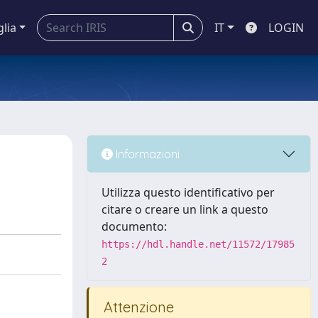
glia
IT
LOGIN
Informazioni
Utilizza questo identificativo per
citare o creare un link a questo
documento:
https://hdl.handle.net/11572/17985
2
Attenzione