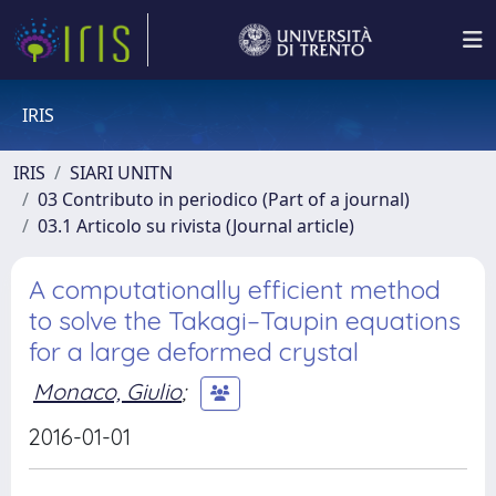
IRIS
IRIS
SIARI UNITN
03 Contributo in periodico (Part of a journal)
03.1 Articolo su rivista (Journal article)
A computationally efficient method
to solve the Takagi–Taupin equations
for a large deformed crystal
Monaco, Giulio
;
2016-01-01