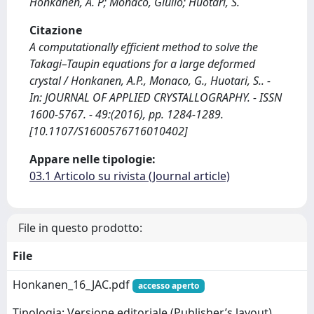
Honkanen, A. P; Monaco, Giulio; Huotari, S.
Citazione
A computationally efficient method to solve the
Takagi–Taupin equations for a large deformed
crystal / Honkanen, A.P., Monaco, G., Huotari, S.. -
In: JOURNAL OF APPLIED CRYSTALLOGRAPHY. - ISSN
1600-5767. - 49:(2016), pp. 1284-1289.
[10.1107/S1600576716010402]
Appare nelle tipologie:
03.1 Articolo su rivista (Journal article)
File in questo prodotto:
File
Honkanen_16_JAC.pdf
accesso aperto
Tipologia: Versione editoriale (Publisher’s layout)