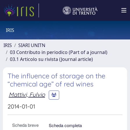
IRIS
IRIS
SIARI UNITN
03 Contributo in periodico (Part of a journal)
03.1 Articolo su rivista (Journal article)
The influence of storage on the
“chemical age” of red wines
Mattivi, Fulvio
2014-01-01
Scheda breve
Scheda completa