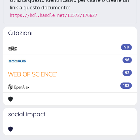
Utilizza questo identificativo per citare o creare un
link a questo documento:
https://hdl.handle.net/11572/176627
Citazioni
ND
96
92
102
social impact