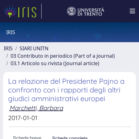
IRIS
IRIS
SIARI UNITN
03 Contributo in periodico (Part of a journal)
03.1 Articolo su rivista (Journal article)
La relazione del Presidente Pajno a
confronto con i rapporti degli altri
giudici amministrativi europei
Marchetti, Barbara
2017-01-01
Scheda breve
Scheda completa