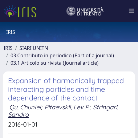
IRIS
IRIS
SIARI UNITN
03 Contributo in periodico (Part of a journal)
03.1 Articolo su rivista (Journal article)
Expansion of harmonically trapped
interacting particles and time
dependence of the contact
Qu, Chunlei
;
Pitaevskii, Lev P.
;
Stringari,
Sandro
2016-01-01