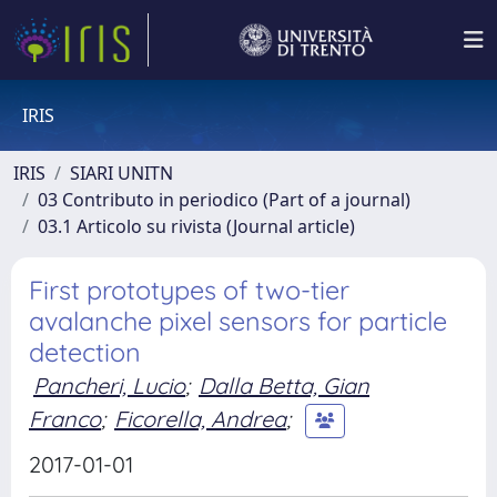
IRIS
IRIS
SIARI UNITN
03 Contributo in periodico (Part of a journal)
03.1 Articolo su rivista (Journal article)
First prototypes of two-tier
avalanche pixel sensors for particle
detection
Pancheri, Lucio
;
Dalla Betta, Gian
Franco
;
Ficorella, Andrea
;
2017-01-01