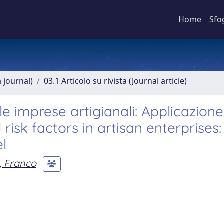
Home
Sfo
a journal)
03.1 Articolo su rivista (Journal article)
lle imprese artigianali: Applicazione
isk factors in artisan enterprises:
l
, Franco