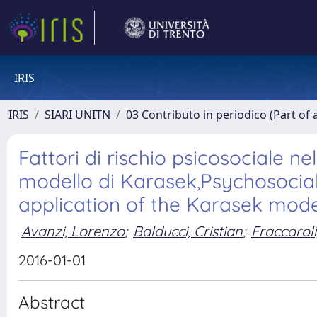
IRIS
IRIS
SIARI UNITN
03 Contributo in periodico (Part of 
Fattori di rischio psicosociale ne
modello di Karasek,Psychosocial r
application of the Karasek mode
Avanzi, Lorenzo
;
Balducci, Cristian
;
Fraccaroli
2016-01-01
Abstract