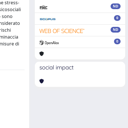
he stress-
ND
icosociali
o sono
0
onsiderato
rischi
ND
 minaccia
0
 misure di
social impact