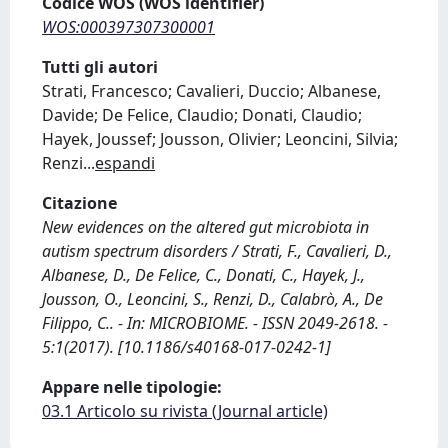
Codice WOS (WOS identifier)
WOS:000397307300001
Tutti gli autori
Strati, Francesco; Cavalieri, Duccio; Albanese,
Davide; De Felice, Claudio; Donati, Claudio;
Hayek, Joussef; Jousson, Olivier; Leoncini, Silvia;
Renzi
...
espandi
Citazione
New evidences on the altered gut microbiota in
autism spectrum disorders / Strati, F., Cavalieri, D.,
Albanese, D., De Felice, C., Donati, C., Hayek, J.,
Jousson, O., Leoncini, S., Renzi, D., Calabrò, A., De
Filippo, C.. - In: MICROBIOME. - ISSN 2049-2618. -
5:1(2017). [10.1186/s40168-017-0242-1]
Appare nelle tipologie:
03.1 Articolo su rivista (Journal article)