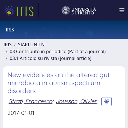
IRIS
IRIS
SIARI UNITN
03 Contributo in periodico (Part of a journal)
03.1 Articolo su rivista (Journal article)
New evidences on the altered gut
microbiota in autism spectrum
disorders
Strati, Francesco
;
Jousson, Olivier
;
2017-01-01