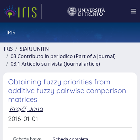
IRIS
IRIS
SIARI UNITN
03 Contributo in periodico (Part of a journal)
03.1 Articolo su rivista (Journal article)
Obtaining fuzzy priorities from
additive fuzzy pairwise comparison
matrices
Krejčí, Jana
2016-01-01
Scheda breve
Scheda completa