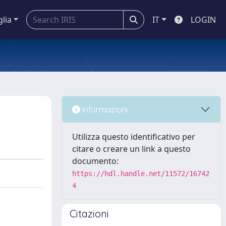
glia
IT
LOGIN
Informazioni
Utilizza questo identificativo per
citare o creare un link a questo
documento:
https://hdl.handle.net/11572/16742
4
Citazioni