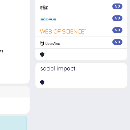
ND
ND
ND
ND
21.
social impact