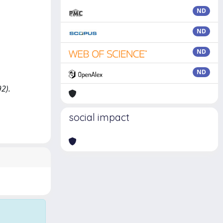
ND
ND
ND
ND
92).
social impact