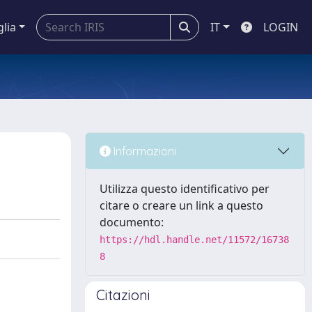
glia
IT
LOGIN
Informazioni
Utilizza questo identificativo per
citare o creare un link a questo
documento:
https://hdl.handle.net/11572/16738
8
Citazioni