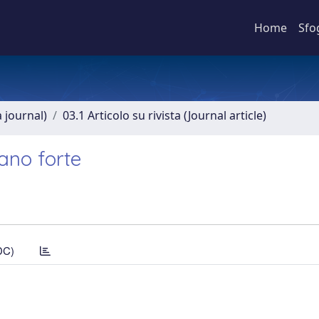
Home
Sfo
a journal)
03.1 Articolo su rivista (Journal article)
iano forte
DC)