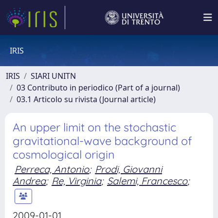
IRIS
IRIS
SIARI UNITN
03 Contributo in periodico (Part of a journal)
03.1 Articolo su rivista (Journal article)
An upper limit on the stochastic
gravitational-wave background of
cosmological origin
Perreca, Antonio
;
Prodi, Giovanni
Andrea
;
Re, Virginia
;
Salemi, Francesco
;
2009-01-01