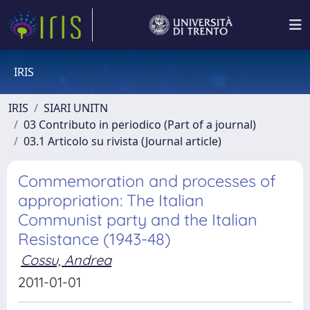
IRIS
IRIS
SIARI UNITN
03 Contributo in periodico (Part of a journal)
03.1 Articolo su rivista (Journal article)
Commemoration and processes of
appropriation: The Italian
Communist party and the Italian
Resistance (1943-48)
Cossu, Andrea
2011-01-01