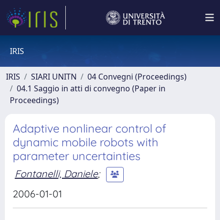
IRIS
IRIS
SIARI UNITN
04 Convegni (Proceedings)
04.1 Saggio in atti di convegno (Paper in
Proceedings)
Adaptive nonlinear control of
dynamic mobile robots with
parameter uncertainties
Fontanelli, Daniele
;
2006-01-01