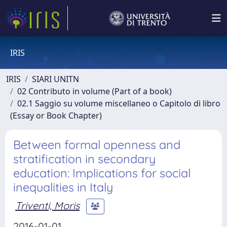
IRIS
IRIS
SIARI UNITN
02 Contributo in volume (Part of a book)
02.1 Saggio su volume miscellaneo o Capitolo di libro
(Essay or Book Chapter)
Between formal openness and
stratification in secondary
education: Implications for social
inequalities in Italy
Triventi, Moris
2016-01-01