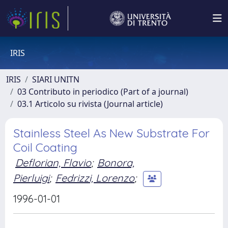
IRIS
IRIS
SIARI UNITN
03 Contributo in periodico (Part of a journal)
03.1 Articolo su rivista (Journal article)
Stainless Steel As New Substrate For
Coil Coating
Deflorian, Flavio
;
Bonora,
Pierluigi
;
Fedrizzi, Lorenzo
;
1996-01-01