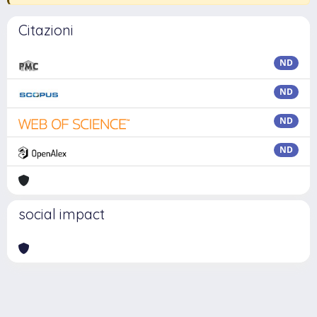
Citazioni
ND
ND
ND
ND
social impact