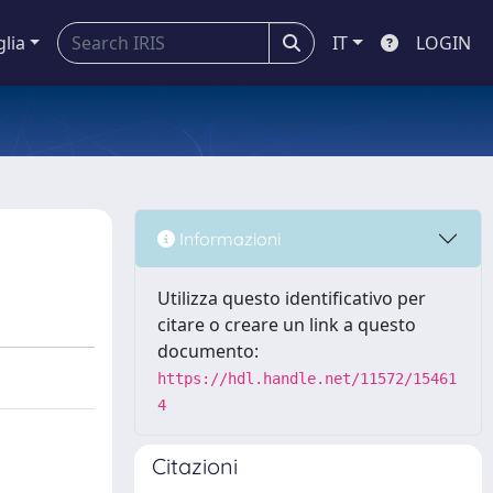
glia
IT
LOGIN
Informazioni
Utilizza questo identificativo per
citare o creare un link a questo
documento:
https://hdl.handle.net/11572/15461
4
Citazioni