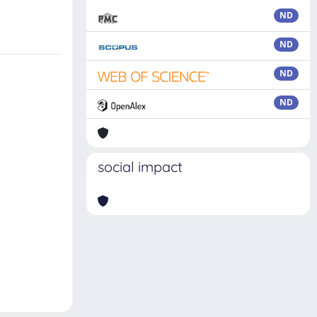
ND
ND
ND
ND
social impact