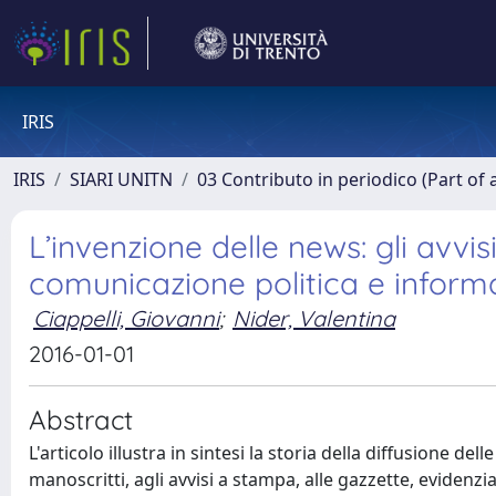
IRIS
IRIS
SIARI UNITN
03 Contributo in periodico (Part of 
L’invenzione delle news: gli avvis
comunicazione politica e informa
Ciappelli, Giovanni
;
Nider, Valentina
2016-01-01
Abstract
L'articolo illustra in sintesi la storia della diffusione d
manoscritti, agli avvisi a stampa, alle gazzette, evidenzi