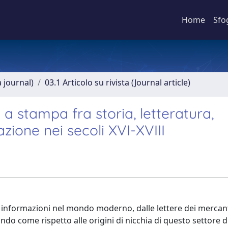
Home
Sfo
a journal)
03.1 Articolo su rivista (Journal article)
i a stampa fra storia, letteratura,
zione nei secoli XVI-XVIII
elle informazioni nel mondo moderno, dalle lettere dei mercanti
ando come rispetto alle origini di nicchia di questo settore di