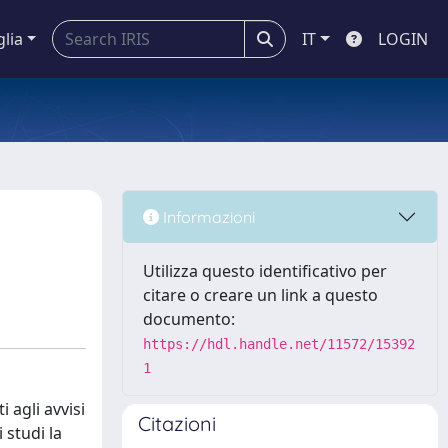
glia
IT
LOGIN
Informazioni
Utilizza questo identificativo per
citare o creare un link a questo
documento:
https://hdl.handle.net/11572/15392
1
 agli avvisi
Citazioni
 studi la