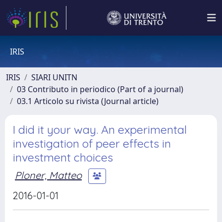
IRIS
IRIS
SIARI UNITN
03 Contributo in periodico (Part of a journal)
03.1 Articolo su rivista (Journal article)
I did it your way. An experimental
investigation of peer effects in
investment choices
Ploner, Matteo
2016-01-01