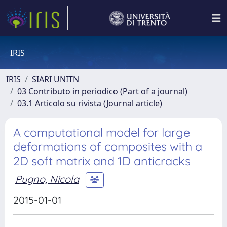
IRIS
IRIS
SIARI UNITN
03 Contributo in periodico (Part of a journal)
03.1 Articolo su rivista (Journal article)
A computational model for large
deformations of composites with a
2D soft matrix and 1D anticracks
Pugno, Nicola
2015-01-01