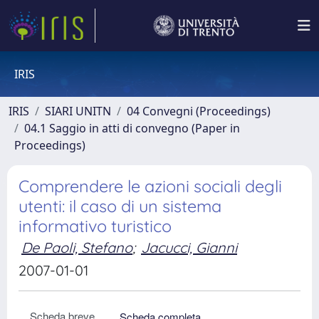
IRIS
IRIS
SIARI UNITN
04 Convegni (Proceedings)
04.1 Saggio in atti di convegno (Paper in
Proceedings)
Comprendere le azioni sociali degli
utenti: il caso di un sistema
informativo turistico
De Paoli, Stefano
;
Jacucci, Gianni
2007-01-01
Scheda breve
Scheda completa