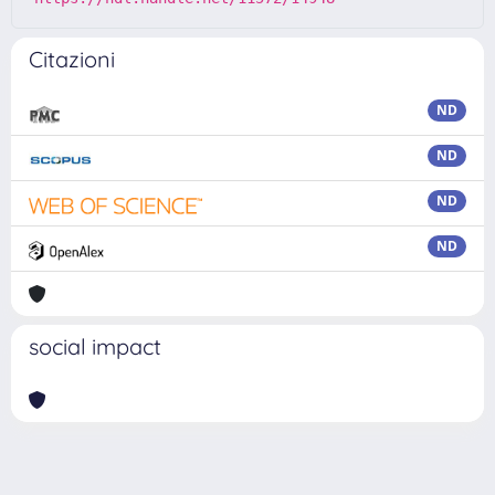
Citazioni
ND
ND
ND
ND
social impact