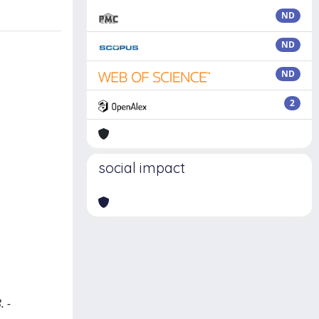
ND
ND
ND
2
social impact
. -