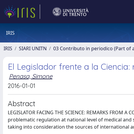
IRIS
IRIS
SIARI UNITN
03 Contributo in periodico (Part of 
El Legislador frente a la Cienci
Penasa, Simone
2016-01-01
Abstract
LEGISLATOR FACING THE SCIENCE: REMARKS FROM A CO
problematic regulation at national level of medical and s
taking into consideration the sources of international 