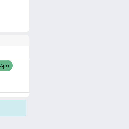
/Apri