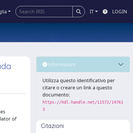
glia
IT
LOGIN
ada
Informazioni
Utilizza questo identificativo per
citare o creare un link a questo
documento:
https://hdl.handle.net/11572/14761
3
mes
lator of
Citazioni