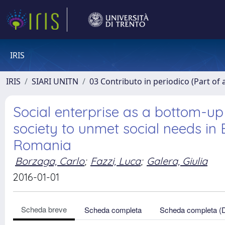
IRIS
IRIS
SIARI UNITN
03 Contributo in periodico (Part of 
Social enterprise as a bottom-up d
society to unmet social needs in 
Romania
Borzaga, Carlo
;
Fazzi, Luca
;
Galera, Giulia
2016-01-01
Scheda breve
Scheda completa
Scheda completa (