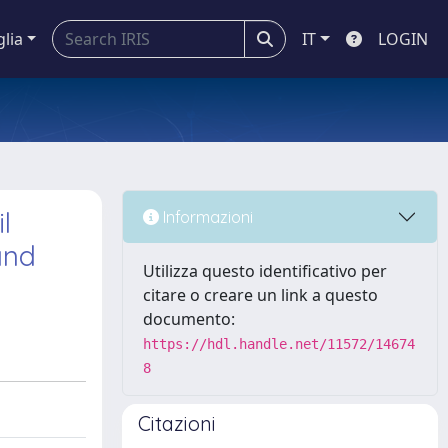
glia
IT
LOGIN
l
Informazioni
and
Utilizza questo identificativo per
citare o creare un link a questo
documento:
https://hdl.handle.net/11572/14674
8
Citazioni