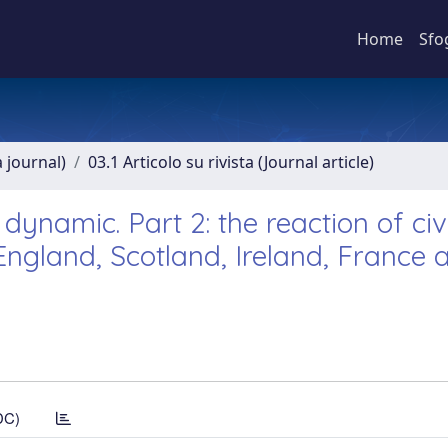
Home
Sfo
a journal)
03.1 Articolo su rivista (Journal article)
ynamic. Part 2: the reaction of civi
England, Scotland, Ireland, France 
DC)