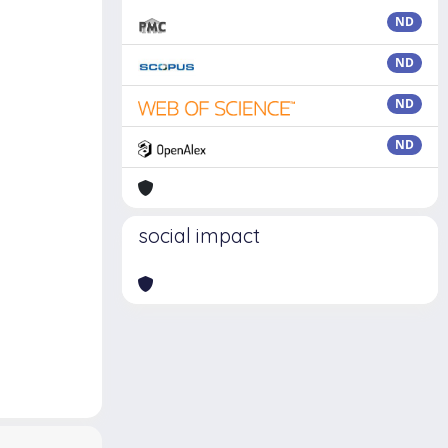
ND
ND
ND
ND
social impact