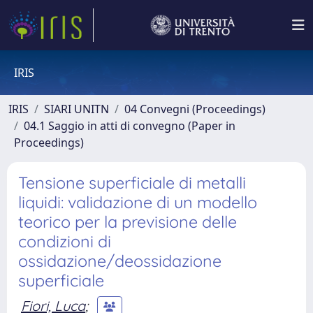
IRIS
IRIS
SIARI UNITN
04 Convegni (Proceedings)
04.1 Saggio in atti di convegno (Paper in
Proceedings)
Tensione superficiale di metalli
liquidi: validazione di un modello
teorico per la previsione delle
condizioni di
ossidazione/deossidazione
superficiale
Fiori, Luca
;