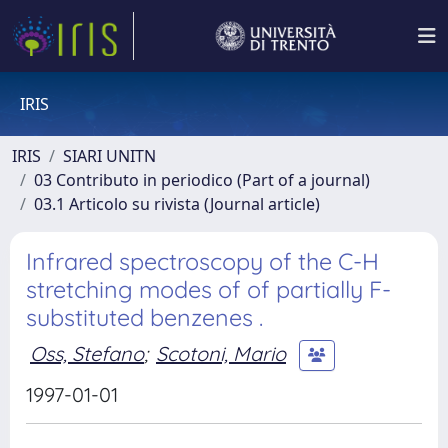
IRIS
IRIS
SIARI UNITN
03 Contributo in periodico (Part of a journal)
03.1 Articolo su rivista (Journal article)
Infrared spectroscopy of the C-H
stretching modes of of partially F-
substituted benzenes .
Oss, Stefano
;
Scotoni, Mario
1997-01-01