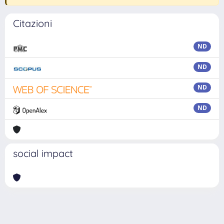
Citazioni
ND
ND
ND
ND
social impact