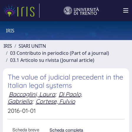
IRIS
IRIS
SIARI UNITN
03 Contributo in periodico (Part of a journal)
03.1 Articolo su rivista (Journal article)
The value of judicial precedent in the
Italian legal systems
Baccaglini, Laura
;
Di Paolo,
Gabriella
;
Cortese, Fulvio
2016-01-01
Scheda breve
Scheda completa