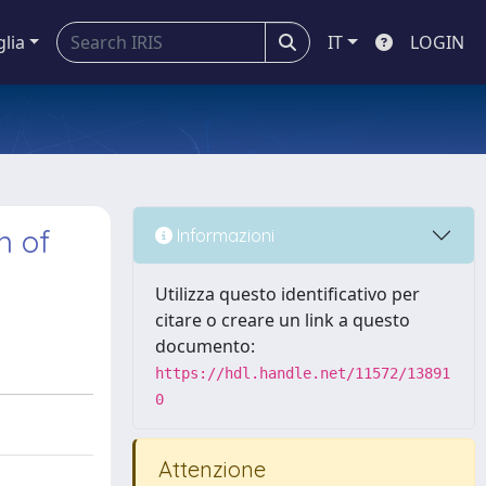
glia
IT
LOGIN
n of
Informazioni
Utilizza questo identificativo per
citare o creare un link a questo
documento:
https://hdl.handle.net/11572/13891
0
Attenzione