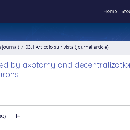
Home
Sfo
a journal)
03.1 Articolo su rivista (Journal article)
ed by axotomy and decentralizatio
eurons
DC)