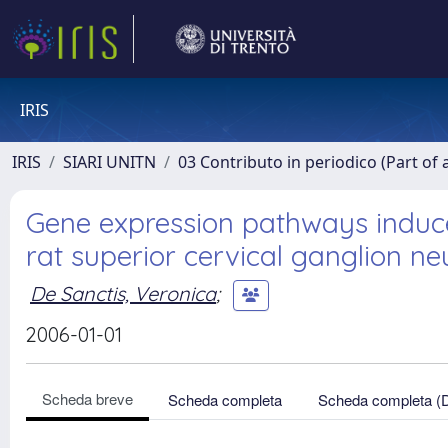
IRIS
IRIS
SIARI UNITN
03 Contributo in periodico (Part of 
Gene expression pathways induc
rat superior cervical ganglion n
De Sanctis, Veronica
;
2006-01-01
Scheda breve
Scheda completa
Scheda completa (