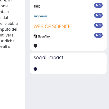
ire, in
oniali
ND
unta a
ND
e dal
e le abbia
ND
omputo del
ti versi
ND
iuridiche
rali ».
social impact