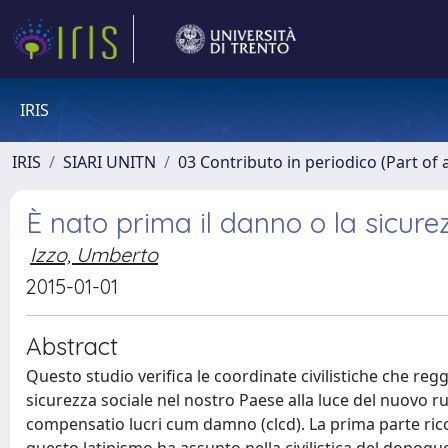
IRIS
IRIS
SIARI UNITN
03 Contributo in periodico (Part of 
È nato prima il danno o la sicurez
Izzo, Umberto
2015-01-01
Abstract
Questo studio verifica le coordinate civilistiche che reg
sicurezza sociale nel nostro Paese alla luce del nuovo r
compensatio lucri cum damno (clcd). La prima parte rico