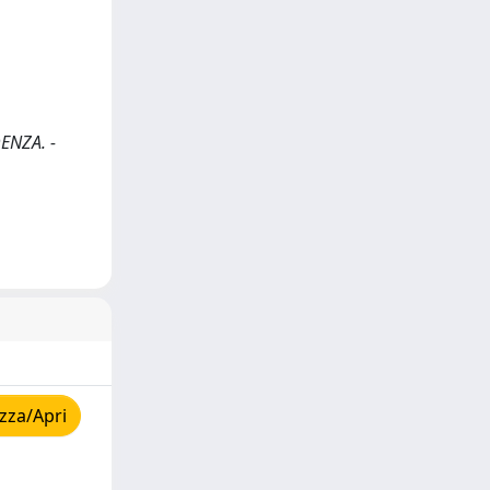
DENZA. -
zza/Apri