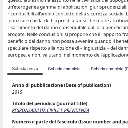
questo latinismo ha assunto nella civilistica del dopogu
un’eterogenea gamma di applicazioni giurisprudenziali, 
riconducibili all’ampio concetto della sicurezza sociale. 
ipotizzare che la clcd si presti a far sì che molte attrib
risarcimento del danno conseguibile dal loro beneficiar
erogate. Nelle conclusioni si propone che il rapporto fr
beneficio dal danno non possa avvenire quando il benefic
speculare rispetto alla nozione di « ingiustizia » del dan
europee, e non, valutano, nel momento dell’applicazione g
Scheda breve
Scheda completa
Scheda completa (
Anno di pubblicazione (Date of publication)
2015
Titolo del periodico (Journal title)
RESPONSABILITÀ CIVILE E PREVIDENZA
Numero e parte del fascicolo (Issue number and pa