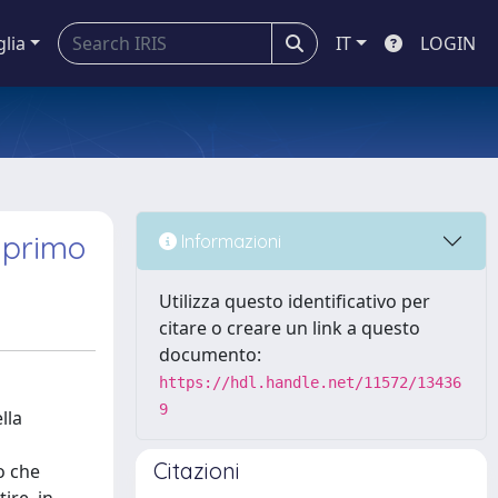
glia
IT
LOGIN
o primo
Informazioni
Utilizza questo identificativo per
citare o creare un link a questo
documento:
https://hdl.handle.net/11572/13436
9
lla
Citazioni
o che