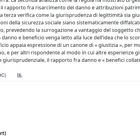
erra. La seconda analizza come la regola ha mostrato di gest
il rapporto fra risarcimento del danno e attribuzioni patrim
La terza verifica come la giurisprudenza di legittimità sia gi
uzioni della sicurezza sociale siano sistematicamente diffalcat
io, prevedendo la surrogazione a vantaggio del soggetto ch
a danno e beneficio venga letto alla luce dell’idea che lo sc
io appaia espressione di un canone di « giustizia », per mol
no, e per altri rispondente al modo in cui altre esperienze g
iurisprudenziale, il rapporto fra danno e « benefici collate
DC)
rt)