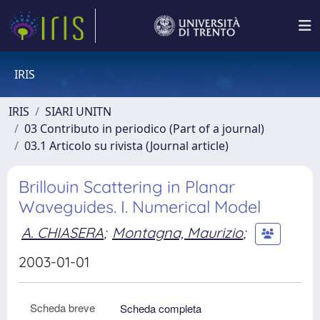
IRIS
IRIS
SIARI UNITN
03 Contributo in periodico (Part of a journal)
03.1 Articolo su rivista (Journal article)
Brillouin Scattering in Planar
Waveguides. I. Numerical Model
A. CHIASERA
;
Montagna, Maurizio
;
2003-01-01
Scheda breve
Scheda completa