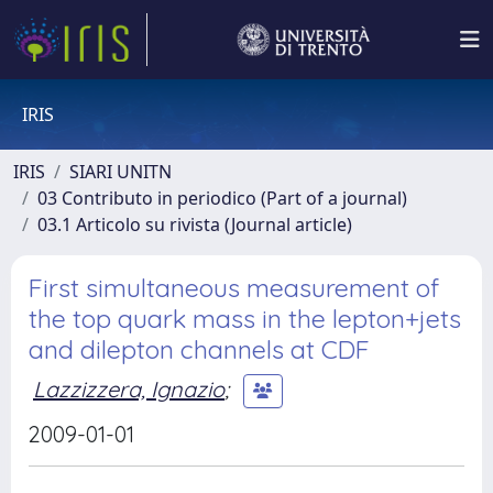
IRIS
IRIS
SIARI UNITN
03 Contributo in periodico (Part of a journal)
03.1 Articolo su rivista (Journal article)
First simultaneous measurement of
the top quark mass in the lepton+jets
and dilepton channels at CDF
Lazzizzera, Ignazio
;
2009-01-01