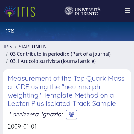
IRIS
IRIS
SIARI UNITN
03 Contributo in periodico (Part of a journal)
03.1 Articolo su rivista (Journal article)
Measurement of the Top Quark Mass
at CDF using the "neutrino phi
weighting" Template Method on a
Lepton Plus Isolated Track Sample
Lazzizzera, Ignazio
;
2009-01-01