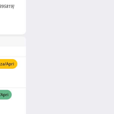
2395819]
za/Apri
/Apri