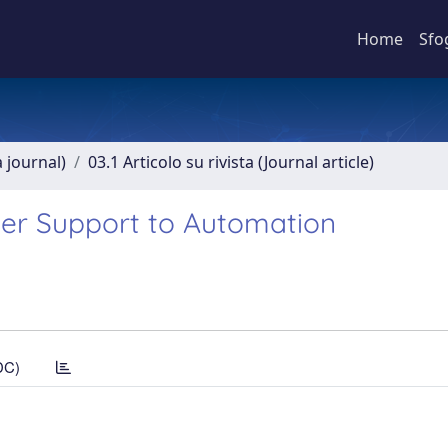
Home
Sfo
a journal)
03.1 Articolo su rivista (Journal article)
ver Support to Automation
DC)