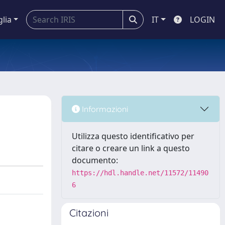
glia
IT
LOGIN
Informazioni
Utilizza questo identificativo per
citare o creare un link a questo
documento:
https://hdl.handle.net/11572/11490
6
Citazioni