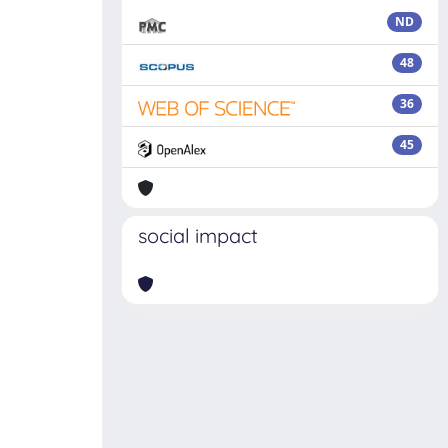
ND
48
36
45
social impact