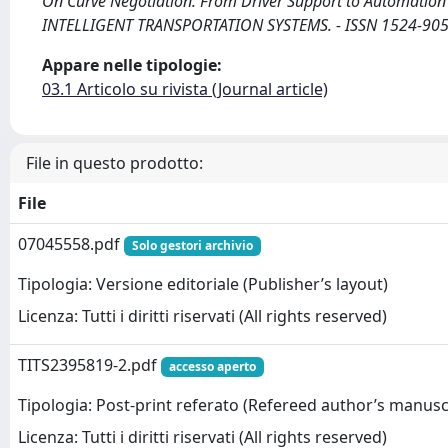
On Curve Negotiation: From Driver Support to Automation / 
INTELLIGENT TRANSPORTATION SYSTEMS. - ISSN 1524-9050.
Appare nelle tipologie:
03.1 Articolo su rivista (Journal article)
File in questo prodotto:
File
07045558.pdf
Solo gestori archivio
Tipologia: Versione editoriale (Publisher’s layout)
Licenza: Tutti i diritti riservati (All rights reserved)
TITS2395819-2.pdf
accesso aperto
Tipologia: Post-print referato (Refereed author’s manusc
Licenza: Tutti i diritti riservati (All rights reserved)