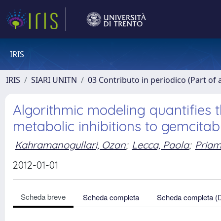
IRIS
IRIS
SIARI UNITN
03 Contributo in periodico (Part of 
Algorithmic modeling quantifies 
metabolic inhibitions to gemcitab
Kahramanogullari, Ozan
;
Lecca, Paola
;
Priam
2012-01-01
Scheda breve
Scheda completa
Scheda completa (