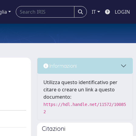
glia
IT
LOGIN
Informazioni
Utilizza questo identificativo per
citare o creare un link a questo
documento:
https://hdl.handle.net/11572/10085
2
Citazioni