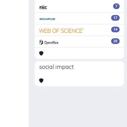
7
17
14
20
social impact