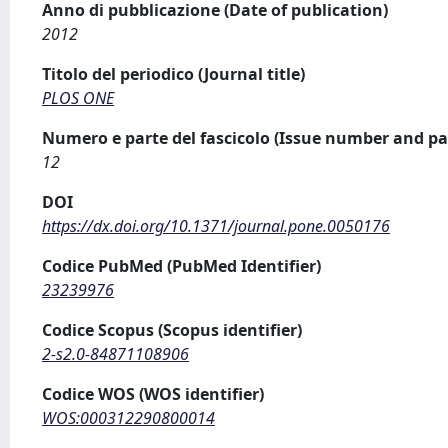
Anno di pubblicazione (Date of publication)
2012
Titolo del periodico (Journal title)
PLOS ONE
Numero e parte del fascicolo (Issue number and pa
12
DOI
https://dx.doi.org/10.1371/journal.pone.0050176
Codice PubMed (PubMed Identifier)
23239976
Codice Scopus (Scopus identifier)
2-s2.0-84871108906
Codice WOS (WOS identifier)
WOS:000312290800014