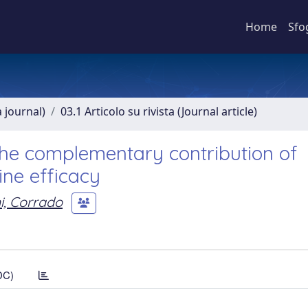
Home
Sfo
a journal)
03.1 Articolo su rivista (Journal article)
the complementary contribution of
ine efficacy
i, Corrado
DC)