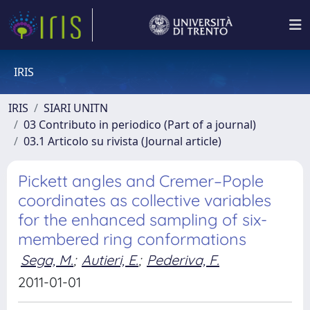
IRIS
IRIS
SIARI UNITN
03 Contributo in periodico (Part of a journal)
03.1 Articolo su rivista (Journal article)
Pickett angles and Cremer–Pople
coordinates as collective variables
for the enhanced sampling of six-
membered ring conformations
Sega, M.
;
Autieri, E.
;
Pederiva, F.
2011-01-01